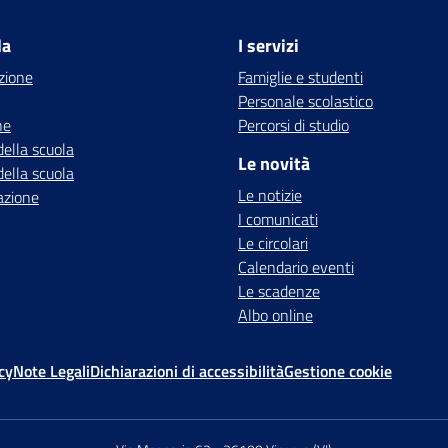
la
I servizi
zione
Famiglie e studenti
Personale scolastico
ne
Percorsi di studio
della scuola
Le novità
della scuola
Le notizie
azione
I comunicati
Le circolari
Calendario eventi
Le scadenze
Albo online
cy
Note Legali
Dichiarazioni di accessibilità
Gestione cookie