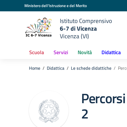
Vai ai contenuti
Vai al menu di navigazione
Vai al footer
Ministero dell'Istruzione e del Merito
Istituto Comprensivo
6-7 di Vicenza
Vicenza (VI)
Scuola
Servizi
Novità
Didattica
Home
Didattica
Le schede didattiche
Perc
Percorsi
2