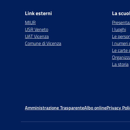
Link esterni
La scuo
MIUR
Presenta
USR Veneto
I luoghi
UAT Vicenza
Le perso
Comune di Vicenza
I numeri 
Le carte 
Organizz
La storia
Amministrazione Trasparente
Albo online
Privacy Poli