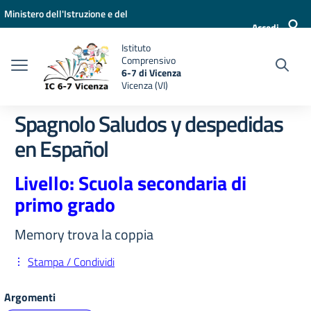
Vai ai contenuti
Vai al menu di navigazione
Vai al footer
Ministero dell'Istruzione e del
Accedi
Merito
Istituto
Comprensivo
6-7 di Vicenza
Vicenza (VI)
Spagnolo Saludos y despedidas
en Español
Livello: Scuola secondaria di
primo grado
Memory trova la coppia
Stampa / Condividi
Argomenti