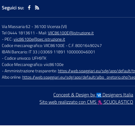
Seguici su:
Via Massaria 62
-
36100 Vicenza (VI)
Tel 0444 1813611
- Mail:
VIIC86100E@istruzione.it
- PEC:
viic86100e@pec.istruzione.it
Codice meccanografico: VIIC86100E
- C.F. 80016490247
IBAN Bancario: IT 33 J 03069 11891 100000046001
- Codice univoco: UFH9TK
Codice Meccanografico: viic86100e
- Amministrazione trasparente:
https://web.spaggiari.eu/sdg/app/default
Albo online:
https://web.spaggiari.eu/sdg/app/default/albo_pretorio.php?
Concept & Design by
Designers Italia
Sito web realizzato con CMS
SCUOLASTICO