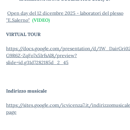
Open day del 12 dicembre 2025 - laboratori del plesso
"E.Salerno"
(VIDEO)
VIRTUAL TOUR
https://docs.google.com/presentation/d/1W_DairGri0
G9R6Z-ZqFo7x5IrfsAl8/preview?
slide=id.g31d7282185d_2_45
Indirizzo musicale
https://sites.google.com/icvicenza7.it/indirizzomusica
page