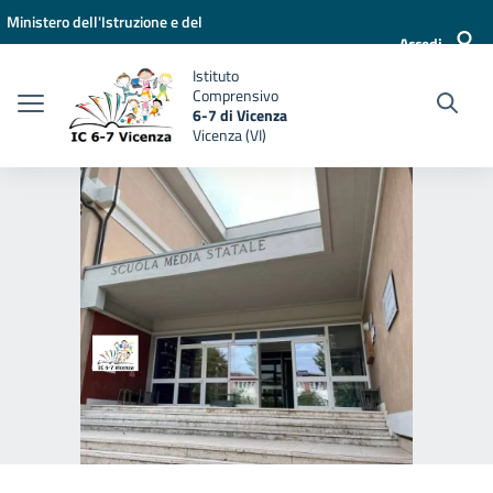
Vai ai contenuti
Vai al menu di navigazione
Vai al footer
Ministero dell'Istruzione e del
Accedi
Merito
Istituto
Comprensivo
6-7 di Vicenza
Vicenza (VI)