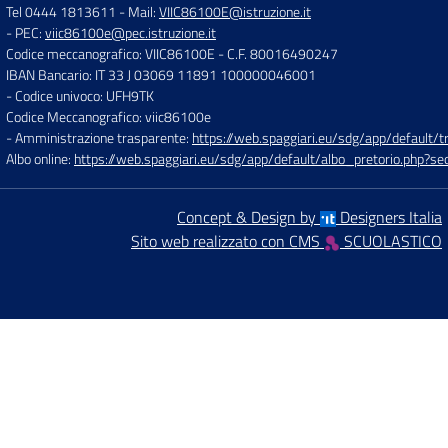
Tel 0444 1813611
- Mail:
VIIC86100E@istruzione.it
- PEC:
viic86100e@pec.istruzione.it
Codice meccanografico: VIIC86100E
- C.F. 80016490247
IBAN Bancario: IT 33 J 03069 11891 100000046001
- Codice univoco: UFH9TK
Codice Meccanografico: viic86100e
- Amministrazione trasparente:
https://web.spaggiari.eu/sdg/app/default
Albo online:
https://web.spaggiari.eu/sdg/app/default/albo_pretorio.php?
Concept & Design by
Designers Italia
Sito web realizzato con CMS
SCUOLASTICO