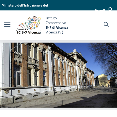
Vai ai contenuti
Vai al menu di navigazione
Vai al footer
Ministero dell'Istruzione e del
Accedi
Merito
Istituto
Comprensivo
6-7 di Vicenza
Vicenza (VI)