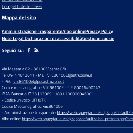
I progetti delle classi
Mappa del sito
Amministrazione Trasparente
Albo online
Privacy Policy
Note Legali
Dichiarazioni di accessibilità
Gestione cookie
Seguici su:
Via Massaria 62
-
36100 Vicenza (VI)
Tel 0444 1813611
- Mail:
VIIC86100E@istruzione.it
- PEC:
viic86100e@pec.istruzione.it
Codice meccanografico: VIIC86100E
- C.F. 80016490247
IBAN Bancario: IT 33 J 03069 11891 100000046001
- Codice univoco: UFH9TK
Codice Meccanografico: viic86100e
- Amministrazione trasparente:
https://web.spaggiari.eu/sdg/app/default
Albo online:
https://web.spaggiari.eu/sdg/app/default/albo_pretorio.php?