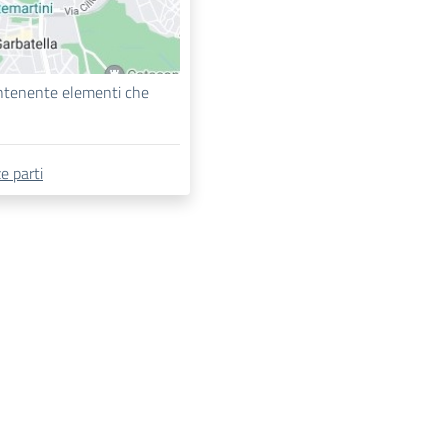
ontenente elementi che
e parti