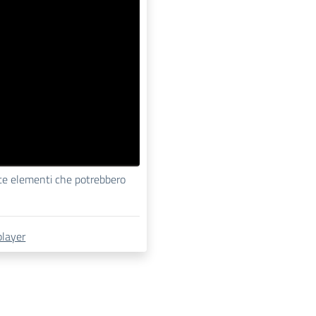
nte elementi che potrebbero
player