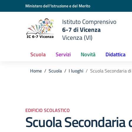
Vai ai contenuti
Vai al menu di navigazione
Vai al footer
Ministero dell'Istruzione e del Merito
Istituto Comprensivo
6-7 di Vicenza
Vicenza (VI)
Scuola
Servizi
Novità
Didattica
Home
Scuola
I luoghi
Scuola Secondaria di
EDIFICIO SCOLASTICO
Scuola Secondaria 