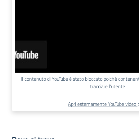
Il contenuto di YouTube è stato bloccato poiché contene
tracciare l'utente
Apri esternamente YouTube video 