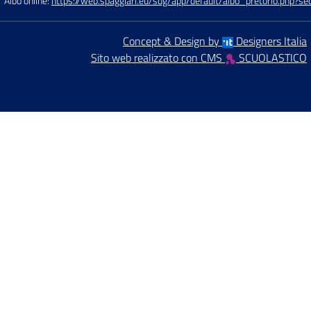
Albo online:
https://web.spaggiari.eu/sdg/app/default/albo_pretorio.php?
Concept & Design by
Designers Italia
Sito web realizzato con CMS
SCUOLASTICO