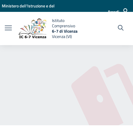
Vai ai contenuti
Vai al menu di navigazione
Vai al footer
Ministero dell'Istruzione e del
Accedi
Merito
Istituto
Comprensivo
6-7 di Vicenza
Vicenza (VI)