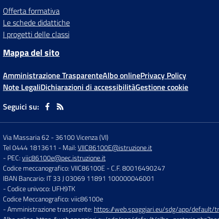
Offerta formativa
Le schede didattiche
I progetti delle classi
Mappa del sito
Amministrazione Trasparente
Albo online
Privacy Policy
Note Legali
Dichiarazioni di accessibilità
Gestione cookie
Seguici su:
Via Massaria 62
-
36100 Vicenza (VI)
Tel 0444 1813611
- Mail:
VIIC86100E@istruzione.it
- PEC:
viic86100e@pec.istruzione.it
Codice meccanografico: VIIC86100E
- C.F. 80016490247
IBAN Bancario: IT 33 J 03069 11891 100000046001
- Codice univoco: UFH9TK
Codice Meccanografico: viic86100e
- Amministrazione trasparente:
https://web.spaggiari.eu/sdg/app/default