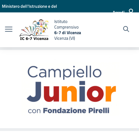
Vai ai contenuti
Vai al menu di navigazione
Vai al footer
Ministero dell'Istruzione e del
Accedi
Merito
Istituto
Comprensivo
6-7 di Vicenza
Vicenza (VI)