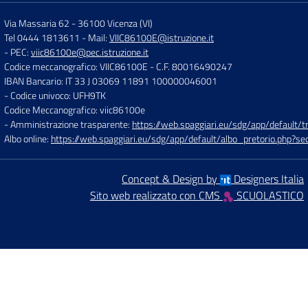
Via Massaria 62
-
36100 Vicenza (VI)
Tel 0444 1813611
- Mail:
VIIC86100E@istruzione.it
- PEC:
viic86100e@pec.istruzione.it
Codice meccanografico: VIIC86100E
- C.F. 80016490247
IBAN Bancario: IT 33 J 03069 11891 100000046001
- Codice univoco: UFH9TK
Codice Meccanografico: viic86100e
- Amministrazione trasparente:
https://web.spaggiari.eu/sdg/app/default
Albo online:
https://web.spaggiari.eu/sdg/app/default/albo_pretorio.php?
Concept & Design by
Designers Italia
Sito web realizzato con CMS
SCUOLASTICO