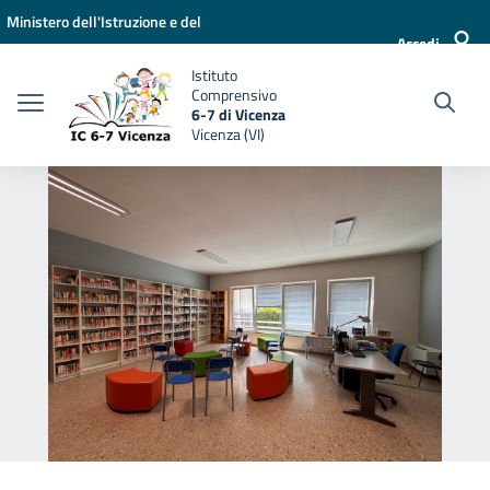
Vai ai contenuti
Vai al menu di navigazione
Vai al footer
Ministero dell'Istruzione e del
Accedi
Merito
Istituto
Comprensivo
6-7 di Vicenza
Vicenza (VI)