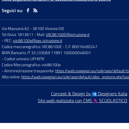
Seguici su:
Via Massaria 62
-
36100 Vicenza (VI)
Tel 0444 1813611
- Mail:
VIIC86100E@istruzione.it
- PEC:
viic86100e@pec.istruzione.it
Codice meccanografico: VIIC86100E
- C.F. 80016490247
IBAN Bancario: IT 33 J 03069 11891 100000046001
- Codice univoco: UFH9TK
Codice Meccanografico: viic86100e
- Amministrazione trasparente:
https://web.spaggiari.eu/sdg/app/default
Albo online:
https://web.spaggiari.eu/sdg/app/default/albo_pretorio.php?
Concept & Design by
Designers Italia
Sito web realizzato con CMS
SCUOLASTICO