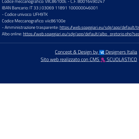
Codice meccanografico: VIIC86100E
- C.F. 80016490247
IBAN Bancario: IT 33 J 03069 11891 100000046001
- Codice univoco: UFH9TK
Codice Meccanografico: viic86100e
- Amministrazione trasparente:
https://web.spaggiari.eu/sdg/app/default
Albo online:
https://web.spaggiari.eu/sdg/app/default/albo_pretorio.php?
Concept & Design by
Designers Italia
Sito web realizzato con CMS
SCUOLASTICO