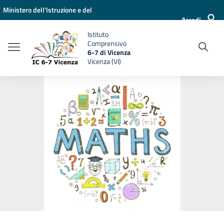
Vai ai contenuti
Vai al menu di navigazione
Vai al footer
Ministero dell'Istruzione e del
Accedi
Merito
Istituto
Comprensivo
6-7 di Vicenza
Vicenza (VI)