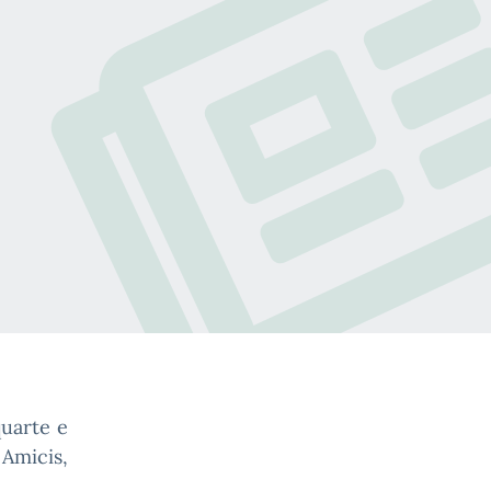
quarte e
 Amicis,