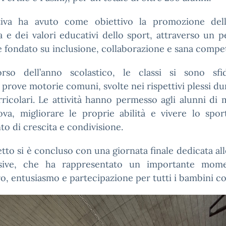
iativa ha avuto come obiettivo la promozione dell’a
 e dei valori educativi dello sport, attraverso un 
 fondato su inclusione, collaborazione e sana compet
rso dell’anno scolastico, le classi si sono sfi
 prove motorie comuni, svolte nei rispettivi plessi du
ricolari. Le attività hanno permesso agli alunni di 
rova, migliorare le proprie abilità e vivere lo spo
 di crescita e condivisione.
etto si è concluso con una giornata finale dedicata al
sive, che ha rappresentato un importante mom
o, entusiasmo e partecipazione per tutti i bambini coi