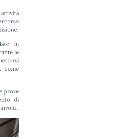
ttività
percorso
izione.
date in
rante le
mettersi
rt come
le prove
ento di
nvolti.