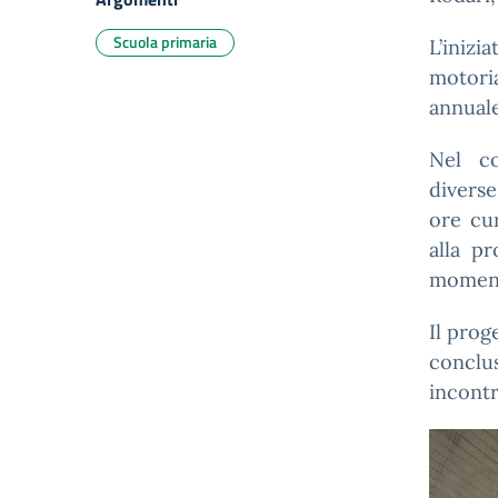
Scuola primaria
L’iniz
motoria
annuale
Nel co
diverse
ore cur
alla p
momento
Il prog
conclu
incontr