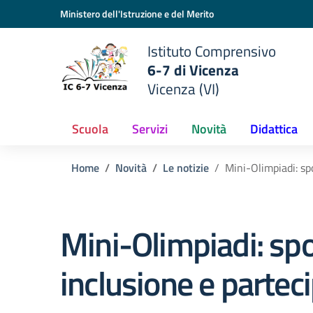
Vai ai contenuti
Vai al menu di navigazione
Vai al footer
Ministero dell'Istruzione e del Merito
Istituto Comprensivo
6-7 di Vicenza
Vicenza (VI)
Scuola
Servizi
Novità
Didattica
Home
Novità
Le notizie
Mini-Olimpiadi: sp
Mini-Olimpiadi: spo
inclusione e partec