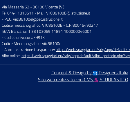
Via Massaria 62
-
36100 Vicenza (VI)
Tel 0444 1813611
- Mail:
VIIC86100E@istruzione.it
- PEC:
viic86100e@pec.istruzione.it
Codice meccanografico: VIIC86100E
- C.F. 80016490247
IBAN Bancario: IT 33 J 03069 11891 100000046001
- Codice univoco: UFH9TK
Codice Meccanografico: viic86100e
- Amministrazione trasparente:
https://web.spaggiari.eu/sdg/app/default
Albo online:
https://web.spaggiari.eu/sdg/app/default/albo_pretorio.php?
Concept & Design by
Designers Italia
Sito web realizzato con CMS
SCUOLASTICO