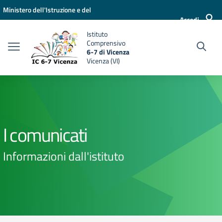
Vai ai contenuti
Vai al menu di navigazione
Vai al footer
Ministero dell'Istruzione e del
Accedi
Merito
Istituto
Comprensivo
6-7 di Vicenza
Vicenza (VI)
I comunicati
Informazioni dall'istituto