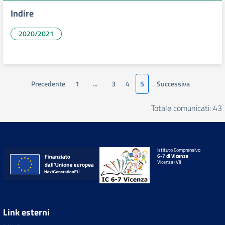
Indire
2020/2021
Precedente
1
...
3
4
5
Successiva
Totale comunicati: 43
Istituto Comprensivo
6-7 di Vicenza
Vicenza (VI)
Link esterni