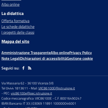
Albo online
La didattica
Offerta formativa
Le schede didattiche
I progetti delle classi
Mappa del sito
Amministrazione Trasparente
Albo online
Privacy Policy
Note Legali
Dichiarazioni di accessibilità
Gestione cookie
Seguici su:
Via Massaria 62
-
36100 Vicenza (VI)
Tel 0444 1813611
- Mail:
VIIC86100E@istruzione.it
- PEC:
viic86100e@pec.istruzione.it
Codice meccanografico: VIIC86100E
- C.F. 80016490247
IBAN Bancario: IT 33 J 03069 11891 100000046001