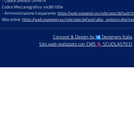
- Codice univoco: UFH9TK
Codice Meccanografico: viic86100e
- Amministrazione trasparente:
https://web.spaggiari.eu/sdg/app/default
Albo online:
https://web.spaggiari.eu/sdg/app/default/albo_pretorio.php?
Concept & Design by
Designers Italia
Sito web realizzato con CMS
SCUOLASTICO