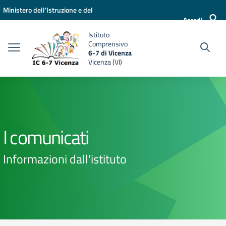
Vai ai contenuti
Vai al menu di navigazione
Vai al footer
Ministero dell'Istruzione e del
Accedi
Merito
Istituto
Comprensivo
6-7 di Vicenza
Vicenza (VI)
I comunicati
Informazioni dall'istituto