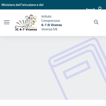
Vai ai contenuti
Vai al menu di navigazione
Vai al footer
Ministero dell'Istruzione e del
Accedi
Merito
Istituto
Comprensivo
6-7 di Vicenza
Vicenza (VI)