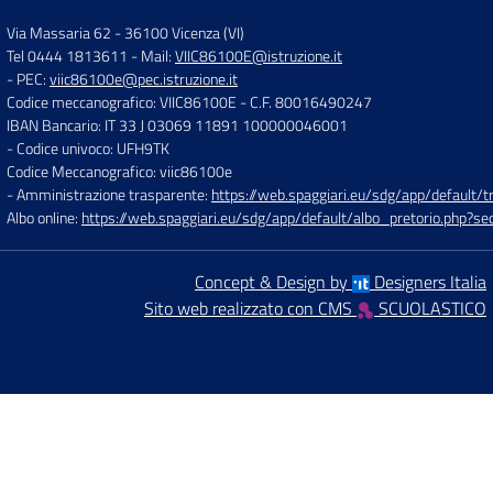
Via Massaria 62
-
36100 Vicenza (VI)
Tel 0444 1813611
- Mail:
VIIC86100E@istruzione.it
- PEC:
viic86100e@pec.istruzione.it
Codice meccanografico: VIIC86100E
- C.F. 80016490247
IBAN Bancario: IT 33 J 03069 11891 100000046001
- Codice univoco: UFH9TK
Codice Meccanografico: viic86100e
- Amministrazione trasparente:
https://web.spaggiari.eu/sdg/app/default
Albo online:
https://web.spaggiari.eu/sdg/app/default/albo_pretorio.php?
Concept & Design by
Designers Italia
Sito web realizzato con CMS
SCUOLASTICO