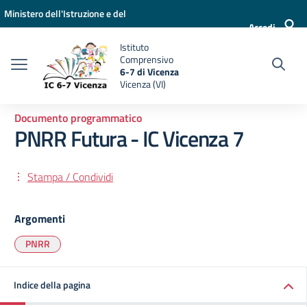
Vai ai contenuti
Vai al menu di navigazione
Vai al footer
Ministero dell'Istruzione e del
Accedi
Merito
Istituto
Comprensivo
6-7 di Vicenza
Vicenza (VI)
Documento programmatico
PNRR Futura - IC Vicenza 7
Stampa / Condividi
Argomenti
PNRR
Indice della pagina