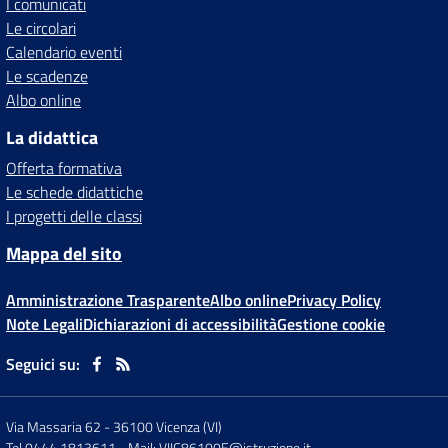
I comunicati
Le circolari
Calendario eventi
Le scadenze
Albo online
La didattica
Offerta formativa
Le schede didattiche
I progetti delle classi
Mappa del sito
Amministrazione Trasparente
Albo online
Privacy Policy
Note Legali
Dichiarazioni di accessibilità
Gestione cookie
Seguici su:
Via Massaria 62
-
36100 Vicenza (VI)
Tel 0444 1813611
- Mail:
VIIC86100E@istruzione.it