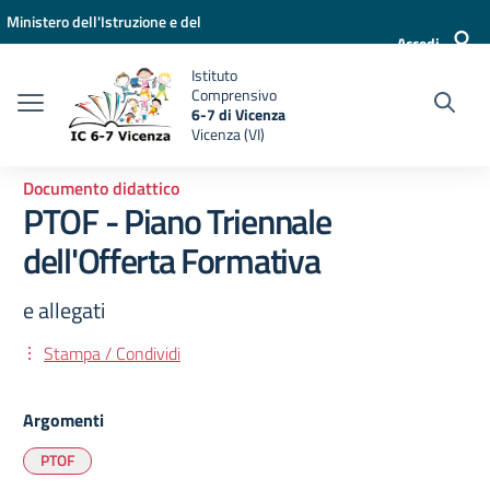
Vai ai contenuti
Vai al menu di navigazione
Vai al footer
Ministero dell'Istruzione e del
Accedi
Merito
Istituto
Comprensivo
6-7 di Vicenza
Vicenza (VI)
Documento didattico
PTOF - Piano Triennale
dell'Offerta Formativa
e allegati
Stampa / Condividi
Argomenti
PTOF