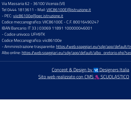
Via Massaria 62
-
36100 Vicenza (VI)
Tel 0444 1813611
- Mail:
VIIC86100E@istruzione.it
- PEC:
viic86100e@pec.istruzione.it
Codice meccanografico: VIIC86100E
- C.F. 80016490247
IBAN Bancario: IT 33 J 03069 11891 100000046001
- Codice univoco: UFH9TK
Codice Meccanografico: viic86100e
- Amministrazione trasparente:
https://web.spaggiari.eu/sdg/app/default
Albo online:
https://web.spaggiari.eu/sdg/app/default/albo_pretorio.php?
Concept & Design by
Designers Italia
Sito web realizzato con CMS
SCUOLASTICO